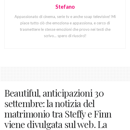
Stefano
Appassionato di cinema, serie tv e anche soap televisive! Mi
piace tutto ciò che emoziona e appassiona, e cerco di
trasmettere le stesse emozioni che provo nei testi che
scrivo... spero di riuscirci!
Beautiful, anticipazioni 30
settembre: la notizia del
matrimonio tra Steffy e Finn
viene divulgata sul web. La