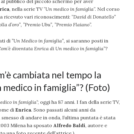
 al pubblico del piccolo schermo per aver
rica
, nella serie TV ”
Un medico in famiglia
”. Nel corso
a ricevuto vari riconoscimenti: ”
David di Donatello”
olla d’oro”, ”Premio Ubu”, ”Premio Flaiano”.
ti di
”Un Medico in famiglia”,
si saranno posti in
om’è diventata Enrica di Un medico in famiglia”?
m’è cambiata nel tempo la
 medico in famiglia”? (Foto)
dico in famiglia’
‘, oggi ha 87 anni. I fan della serie TV,
nome di
Enrica
. Sono passati alcuni anni da
 smesso di andare in onda, l’ultima puntata è stata
 2003 Milena ha sposato
Alfredo Baldi
, autore e
to una foto recente dell’attrice.)