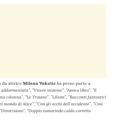
a da attrice
Milena Vukotic
ha preso parte a
a addormentata”, ”
Vivere insieme”, ”
Amico libro”, ”
Il
ta colonna”, ”
Le Troiane”, ”
Liliom”, ”
Racconti fantastici
el mondo di Alice”, ”
Con gli occhi dell’occidente”, ”
Così
”
Divorziamo”, ”
Doppio tamarindo caldo corretto