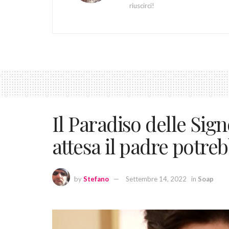
riuscirci!
Il Paradiso delle Sign
attesa il padre potreb
by
Stefano
Settembre 14, 2022
in
Soap