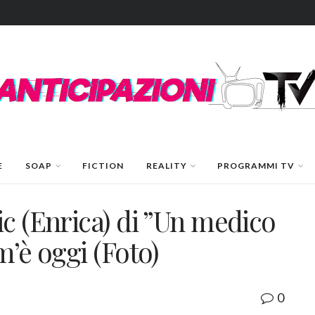
E
SOAP
FICTION
REALITY
PROGRAMMI TV
c (Enrica) di ”Un medico
m’è oggi (Foto)
0