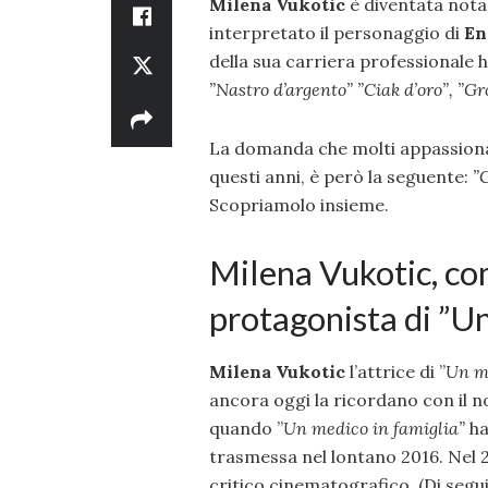
Milena Vukotic
è diventata nota
interpretato il personaggio di
En
della sua carriera professionale h
”Nastro d’argento” ”Ciak d’oro”, ”Gr
La domanda che molti appassiona
questi anni, è però la seguente:
”C
Scopriamolo insieme.
Milena Vukotic, co
protagonista di ”Un
Milena Vukotic
l’attrice di ”
Un me
ancora oggi la ricordano con il 
quando ”
Un medico in famiglia”
ha
trasmessa nel lontano 2016. Nel
critico cinematografico. (Di segui