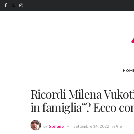
HOM
Ricordi Milena Vukoti
in famiglia”? Ecco co
by
Stefano
Settembre 14, 2022
in
Vip