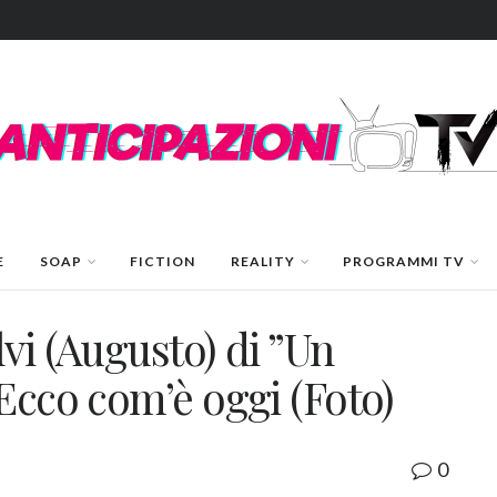
E
SOAP
FICTION
REALITY
PROGRAMMI TV
vi (Augusto) di ”Un
Ecco com’è oggi (Foto)
0