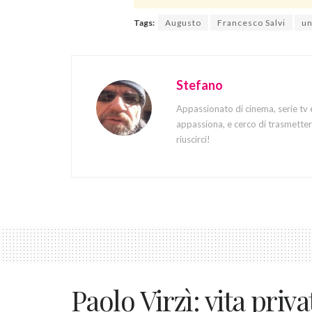
Tags:
Augusto
Francesco Salvi
un
Stefano
Appassionato di cinema, serie tv 
appassiona, e cerco di trasmettere
riuscirci!
Paolo Virzì: vita priva