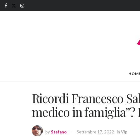
HOM
Ricordi Francesco Sal
medico in famiglia”? 
by
Stefano
Settembre 17, 2022
in
Vip