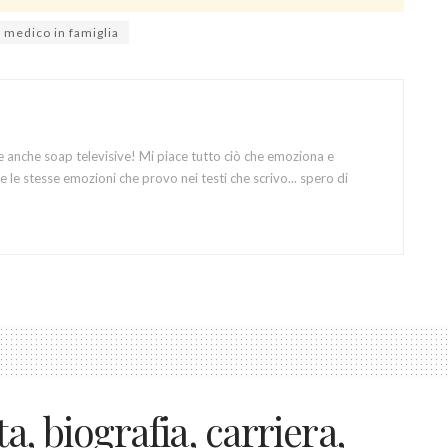
 medico in famiglia
e anche soap televisive! Mi piace tutto ciò che emoziona e
 le stesse emozioni che provo nei testi che scrivo... spero di
ta, biografia, carriera,