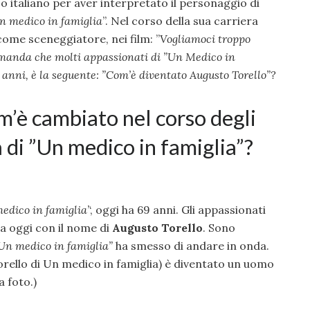
co italiano per aver interpretato il personaggio di
n medico in famiglia
”. Nel corso della sua carriera
ome sceneggiatore, nei film: ”
Vogliamoci troppo
omanda che molti appassionati di ”Un Medico in
i anni, è la seguente:
”Com’è diventato Augusto Torello”?
m’è cambiato nel corso degli
a di ”Un medico in famiglia”?
edico in famiglia’
‘, oggi ha 69 anni. Gli appassionati
ra oggi con il nome di
Augusto Torello
. Sono
Un medico in famiglia”
ha smesso di andare in onda.
orello di Un medico in famiglia) è diventato un uomo
a foto.)