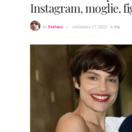
Instagram, moglie, fig
by
Stefano
Settembre 17, 2022
in
Vip