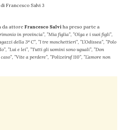
a da attore
Francesco Salvi
ha preso parte a
imonio in provincia”, ”
Mia figlia”, ”
Olga e i suoi figli”,
agazzi della 3ª C”, ”
I tre moschettieri”, ”
L’Odissea”, ”
Polo
o”, ”
Lui e lei”, ”
Tutti gli uomini sono uguali”, ”
Don
caso”, ”
Vite a perdere”, ”
Polizeiruf 110”, ”
L’amore non