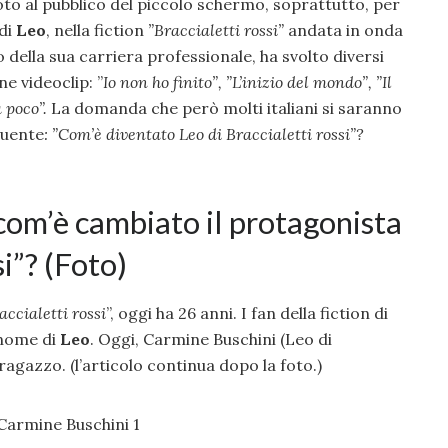
oto al pubblico del piccolo schermo, soprattutto, per
 di
Leo
, nella fiction
”Braccialetti rossi”
andata in onda
o della sua carriera professionale, ha svolto diversi
ne videoclip: ”
Io non ho finito”, ”
L’inizio del mondo”, ”
Il
 poco”.
La domanda che però molti italiani si saranno
eguente
: ”Com’è diventato Leo di Braccialetti rossi”?
com’è cambiato il protagonista
si”? (Foto)
accialetti rossi
”, oggi ha 26 anni. I fan della fiction di
 nome di
Leo
. Oggi, Carmine Buschini (Leo di
 ragazzo. (l’articolo continua dopo la foto.)