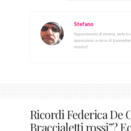
Stefano
Appassionato di cinema, serie tv 
appassiona, e cerco di trasmettere
riuscirci!
Ricordi Federica De C
Braccialetti rossi”? 