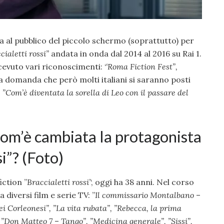
a al pubblico del piccolo schermo (soprattutto) per
cialetti rossi”
andata in onda dal 2014 al 2016 su Rai 1.
cevuto vari riconoscimenti: ‘
‘Roma Fiction Fest”,
a domanda che però molti italiani si saranno posti
:
”Com’è diventata la sorella di Leo con il passare del
com’è cambiata la protagonista
si”? (Foto)
fiction ”
Braccialetti rossi’
‘, oggi ha 38 anni. Nel corso
 diversi film e serie TV: ”
Il commissario Montalbano
–
ei Corleonesi”, ”
La vita rubata”, ”
Rebecca, la prima
 ”
Don Matteo 7
–
Tango”, ”
Medicina generale”, ”
Sissi”,