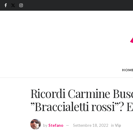
HOM
Ricordi Carmine Busc
”Braccialetti rossi”? 
by
Stefano
Settembre 18, 2022
in
Vip