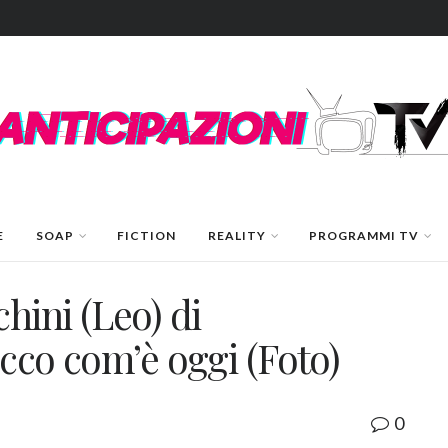
E
SOAP
FICTION
REALITY
PROGRAMMI TV
hini (Leo) di
Ecco com’è oggi (Foto)
0