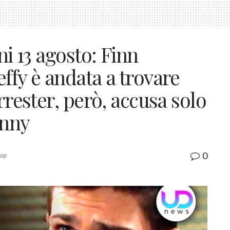
ni 13 agosto: Finn
ffy è andata a trovare
rrester, però, accusa solo
inny
0
ap