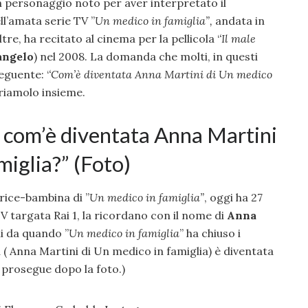
 personaggio noto per aver interpretato il
ell’amata serie TV ”
Un medico in famiglia”,
andata in
tre, ha recitato al cinema per la pellicola ‘
‘Il male
angelo
) nel 2008. La domanda che molti, in questi
eguente: ‘
‘Com’è diventata Anna Martini di Un medico
riamolo insieme.
 com’è diventata Anna Martini
miglia?” (Foto)
trice-bambina di ”
Un medico in famiglia”
, oggi ha 27
 TV targata Rai 1, la ricordano con il nome di
Anna
i da quando ”
Un medico in famiglia
” ha chiuso i
( Anna Martini di Un medico in famiglia) è diventata
o prosegue dopo la foto.)