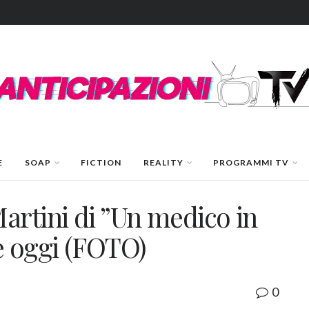
E
SOAP
FICTION
REALITY
PROGRAMMI TV
artini di ”Un medico in
è oggi (FOTO)
0