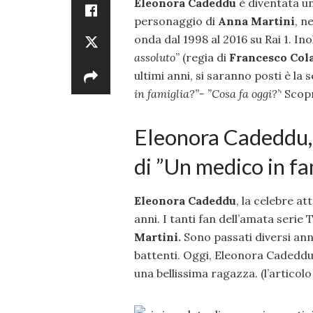
Eleonora Cadeddu
è diventata un
personaggio di
Anna Martini
, n
onda dal 1998 al 2016 su Rai 1. Inol
assoluto
” (regia di
Francesco Col
ultimi anni, si saranno posti è la s
in famiglia?”- ”Cosa fa oggi?’
‘ Scop
Eleonora Cadeddu,
di ”Un medico in fa
Eleonora Cadeddu
, la celebre at
anni. I tanti fan dell’amata serie
Martini.
Sono passati diversi ann
battenti. Oggi, Eleonora Cadeddu 
una bellissima ragazza. (l’articol