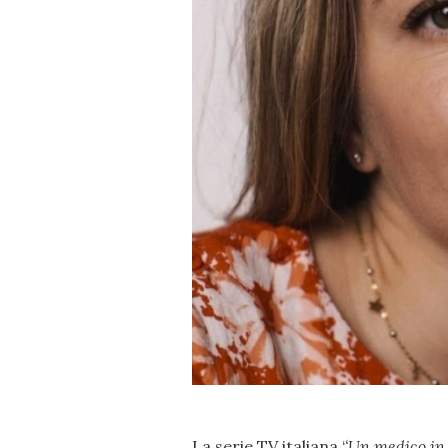
La serie TV italiana ‘
‘Un medico in 