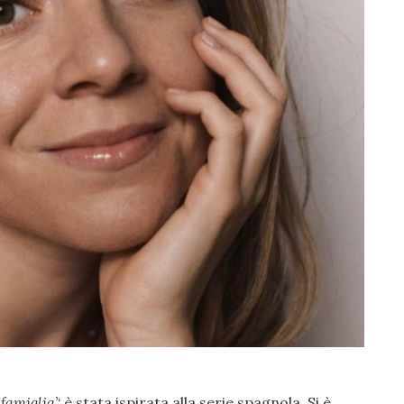
famiglia’
‘ è stata ispirata alla serie spagnola. Si è