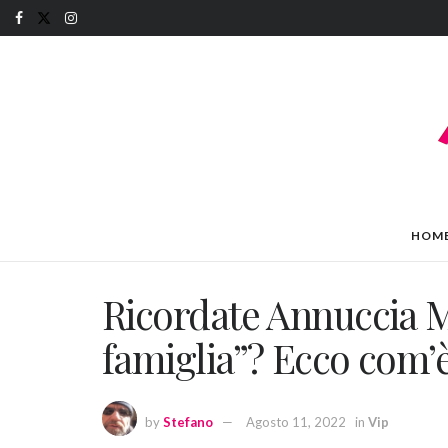
HOM
Ricordate Annuccia M
famiglia”? Ecco com’
by
Stefano
Agosto 11, 2022
in
Vip