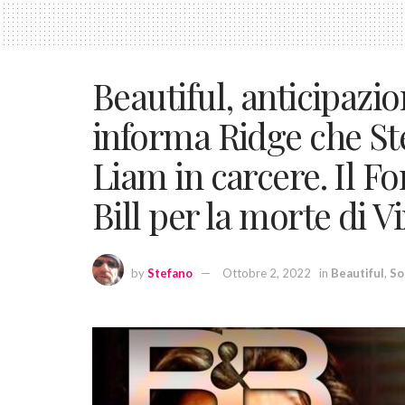
Beautiful, anticipazio
informa Ridge che Ste
Liam in carcere. Il Fo
Bill per la morte di V
by
Stefano
Ottobre 2, 2022
in
Beautiful
,
So