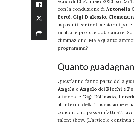
Venerdì 13 gennaio 2023, su Rai 1 
con la conduzione di
Antonella C
Berté, Gigi D’alessio, Clementi
aspiranti cantanti senior di pot
risalto le proprie doti canore. So
eliminazione. Ma a quanto ammont
programma?
Quanto guadagnano 
Quest’anno fanno parte della giur
Angela
e
Angelo
dei
Ricchi e Po
affiancare
Gigi D’Alessio
,
Lored
all’interno della trasmissione è 
concorrenti passa infatti attravers
talent show. (L’articolo continua 