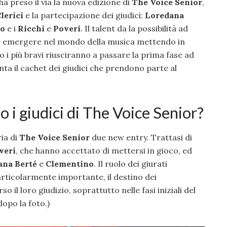
ha preso il via la nuova edizione di
The Voice Senior
,
lerici
e la partecipazione dei giudici:
Loredana
no
e i
Ricchi
e
Poveri
. Il talent da la possibilità ad
er emergere nel mondo della musica mettendo in
lo i più bravi riusciranno a passare la prima fase ad
a il cachet dei giudici che prendono parte al
i giudici di The Voice Senior?
ia di
The Voice Senior
due new entry. Trattasi di
veri
, che hanno accettato di mettersi in gioco, ed
ana Berté
e
Clementino
. Il ruolo dei giurati
particolarmente importante, il destino dei
o il loro giudizio, soprattutto nelle fasi iniziali del
dopo la foto.)