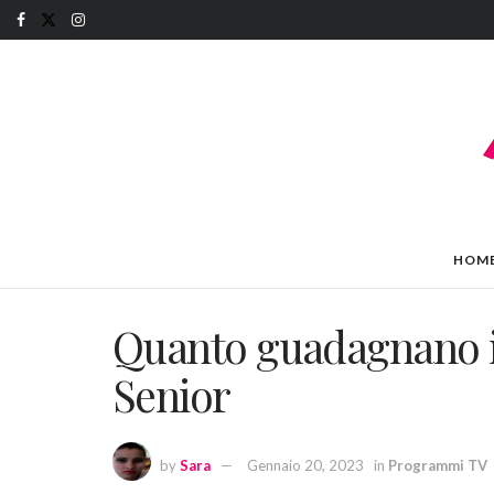
HOM
Quanto guadagnano i 
Senior
by
Sara
Gennaio 20, 2023
in
Programmi TV