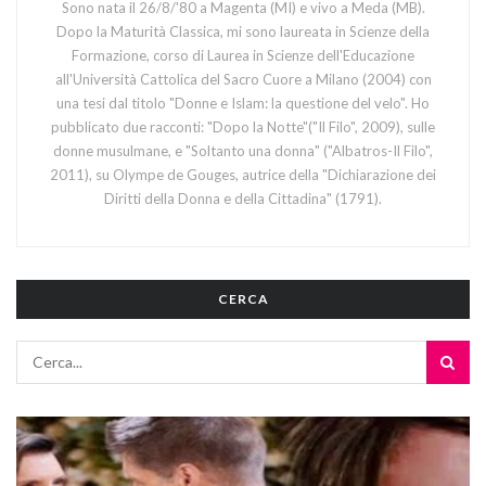
Sono nata il 26/8/'80 a Magenta (MI) e vivo a Meda (MB).
Dopo la Maturità Classica, mi sono laureata in Scienze della
Formazione, corso di Laurea in Scienze dell'Educazione
all'Università Cattolica del Sacro Cuore a Milano (2004) con
una tesi dal titolo "Donne e Islam: la questione del velo". Ho
pubblicato due racconti: "Dopo la Notte"("Il Filo", 2009), sulle
donne musulmane, e "Soltanto una donna" ("Albatros-Il Filo",
2011), su Olympe de Gouges, autrice della "Dichiarazione dei
Diritti della Donna e della Cittadina" (1791).
CERCA