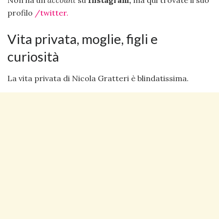
Non ha un
account
su
Instagram,
ma qui trovate il suo
profilo
/twitter.
Vita privata, moglie, figli e
curiosità
La vita privata di Nicola Gratteri è blindatissima.