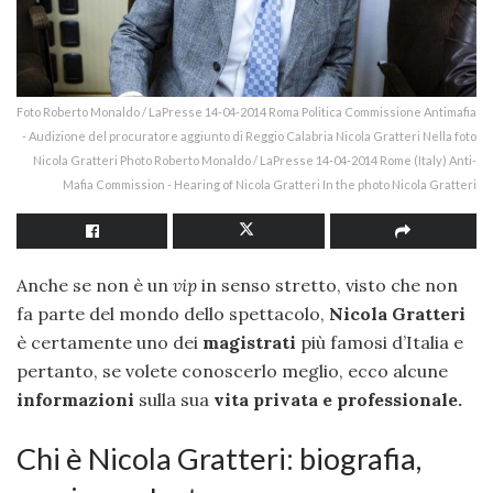
Foto Roberto Monaldo / LaPresse 14-04-2014 Roma Politica Commissione Antimafia
- Audizione del procuratore aggiunto di Reggio Calabria Nicola Gratteri Nella foto
Nicola Gratteri Photo Roberto Monaldo / LaPresse 14-04-2014 Rome (Italy) Anti-
Mafia Commission - Hearing of Nicola Gratteri In the photo Nicola Gratteri
Anche se non è un
vip
in senso stretto, visto che non
fa parte del mondo dello spettacolo,
Nicola Gratteri
è certamente uno dei
magistrati
più famosi d’Italia e
pertanto, se volete conoscerlo meglio, ecco alcune
informazioni
sulla sua
vita privata e professionale.
Chi è Nicola Gratteri: biografia,