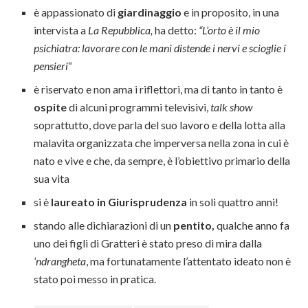
è appassionato di
giardinaggio
e in proposito, in una
intervista a
La Repubblica,
ha detto:
“L’orto è il mio
psichiatra: lavorare con le mani distende i nervi e scioglie i
pensieri
“
è riservato e non ama i riflettori, ma di tanto in tanto è
ospite
di alcuni programmi televisivi,
talk show
soprattutto, dove parla del suo lavoro e della lotta alla
malavita organizzata che imperversa nella zona in cui è
nato e vive e che, da sempre, è l’obiettivo primario della
sua vita
si è
laureato in Giurisprudenza
in soli quattro anni!
stando alle dichiarazioni di un
pentito,
qualche anno fa
uno dei figli di Gratteri è stato preso di mira dalla
‘ndrangheta
, ma fortunatamente l’attentato ideato non è
stato poi messo in pratica.