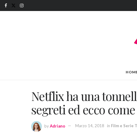
HOM
Netflix ha una tonnell
segreti ed ecco come
by
Adriano
Marzo 14, 2018
in
Film e Serie 