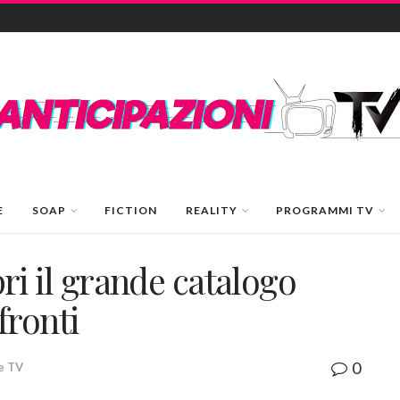
E
SOAP
FICTION
REALITY
PROGRAMMI TV
opri il grande catalogo
nfronti
0
ie TV