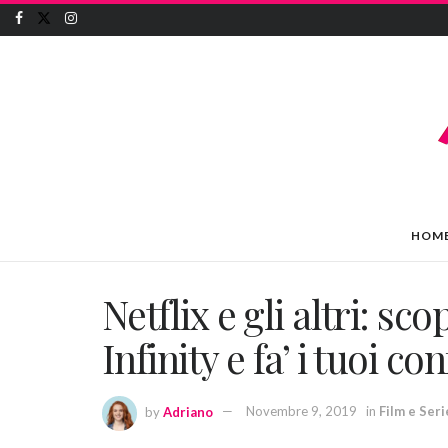
HOM
Netflix e gli altri: sc
Infinity e fa’ i tuoi co
by
Adriano
Novembre 9, 2019
in
Film e Ser