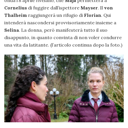
onda l’8 aprile rivelano, che
Maja
permetterà a
Cornelius
di fuggire dall’ispettore
Mayser
. Il
von
Thalheim
raggiungerà un rifugio di
Florian
. Qui
intenderà nascondersi provvisoriamente insieme a
Selina
. La donna, però manifesterà tutto il suo
disappunto, in quanto convinta di non voler condurre
una vita da latitante. (l’articolo continua dopo la foto.)