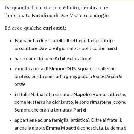
Da quando il matrimonio è finito, sembra che
l’imbranata
Natalina
di
Don Matteo
sia
single.
Ed ecco qualche
curiosità:
Nathalie ha
due fratelli
altrettanto famosi: il dj e
produttore
David
e il giornalista politico
Bernard
ha un
cane
di nome
Achille
che adora!
è molto amica di
Simone Di Pasquale
, il ballerino
professionista con cui ha gareggiato a
Ballando con le
Stelle
in Italia Nathalie ha vissuto a
Napoli
e
Roma,
città che,
come lei stessa ha dichiarato, le sono rimaste nel cuore.
Sembra che ora sia tornata a
Parigi
appartiene ad una famiglia “artistica”. Oltre ai fratelli,
anche la nipote
Emma Moatti
è conosciuta. La donna è