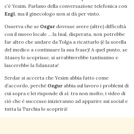
c’è Yesim. Parlano della conversazione telefonica con
Ezgi
, ma il ginecologo non si dà per vinto.
Osserva che se
Ozgur
dovesse avere (altre) difficoltà
con il nuovo locale … la Inal, disperata, non potrebbe
far altro che andare da Tolga a ricattarlo (è la sorella
del medico a continuare la sua frase)! A quel punto, se
Atasoy lo scoprisse, si arrabbierebbe tantissimo e
lascerebbe la fidanzata!
Serdar si accerta che Yesim abbia fatto come
d’accordo, perché
Ozgur
abbia sul lavoro i problemi di
cui sopra e lei risponde di sì: tra non molto, i video di
ciò che è successo inizieranno ad apparire sui social e
tutta la Turchia lo scoprirà!