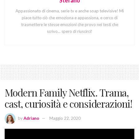
Stefano
Appassionato di cinema, serie tv e anche soap televisive! Mi
piace tutto ciò che emoziona e appassiona, e cerco di
trasmettere le stesse emozioni che provo nei testi che
scrivo... spero di riuscirci!
Modern Family Netflix. Trama,
cast, curiosità e considerazioni!
by
Adriano
Maggio 22, 2020