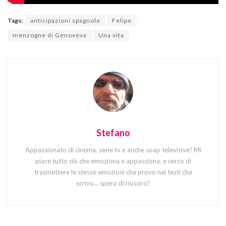
Tags:
anticipazioni spagnole
Felipe
menzogne di Genoveva
Una vita
Stefano
Appassionato di cinema, serie tv e anche soap televisive! Mi
piace tutto ciò che emoziona e appassiona, e cerco di
trasmettere le stesse emozioni che provo nei testi che
scrivo... spero di riuscirci!