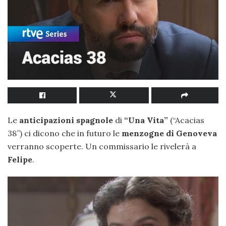
Le
anticipazioni spagnole
di
“Una Vita”
(“Acacias
38”) ci dicono che in futuro le
menzogne di Genoveva
verranno scoperte. Un commissario le rivelerà a
Felipe
.