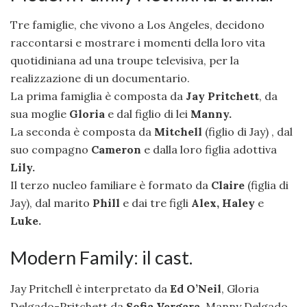
Tre famiglie, che vivono a Los Angeles, decidono
raccontarsi e mostrare i momenti della loro vita
quotidiniana ad una troupe televisiva, per la
realizzazione di un documentario.
La prima famiglia è composta da
Jay Pritchett
, da
sua moglie
Gloria
e dal figlio di lei
Manny.
La seconda è composta da
Mitchell
(figlio di Jay) , dal
suo compagno
Cameron
e dalla loro figlia adottiva
Lily.
Il terzo nucleo familiare è formato da
Claire
(figlia di
Jay), dal marito
Phill
e dai tre figli
Alex, Haley
e
Luke.
Modern Family: il cast.
Jay Pritchell è interpretato da
Ed O’Neil
, Gloria
Delgado-Pritchett da
Sofia Vergara
, Manny Delgado