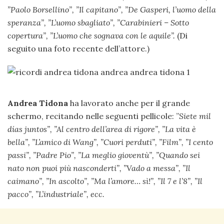
”
Paolo Borsellino”, ”
Il capitano”, ”
De Gasperi, l’uomo della
speranza”, ”
L’uomo sbagliato”, ”
Carabinieri – Sotto
copertura”, ”
L’uomo che sognava con le aquile”.
(Di
seguito una foto recente dell’attore.)
Andrea Tidona
ha lavorato anche per il grande
schermo, recitando nelle seguenti pellicole: ”
Siete mil
días juntos”, ”
Al centro dell’area di rigore”, ”
La vita è
bella”, ”
L’amico di Wang”, ”
Cuori perduti”, ”
Film”, ”
I cento
passi”, ”
Padre Pio”, ”
La meglio gioventù”, ”
Quando sei
nato non puoi più nasconderti”, ”
Vado a messa”, ”
Il
caimano”, ”
In ascolto”, ”
Ma l’amore… sì!”, ”
Il 7 e l’8”, ”
Il
pacco”, ”
L’industriale”, ecc.