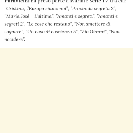
Paravicini
ha preso parte a svariate Serie Tv, tra cui:
”
Cristina, l’Europa siamo noi”, ”
Provincia segreta 2”,
”
Maria José – L’ultima”, ”
Amanti e segreti”, ”
Amanti e
segreti 2”, ”
Le cose che restano”, ”
Non smettere di
sognare”, ”
Un caso di coscienza 5”, ”
Zio Gianni”, ”
Non
uccidere”.