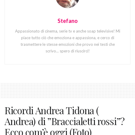
Stefano
Appassionato di cinema, serie tv e anche soap televisive! Mi
piace tutto ciò che emoziona e appassiona, e cerco di
trasmettere le stesse emozioni che provo nei testi che
scrivo... spero di riuscirci!
Ricordi Andrea Tidona (
Andrea) di ”Braccialetti rossi”?
Ecco com’è oggi (Foto)