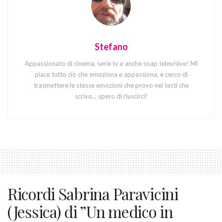
Stefano
Appassionato di cinema, serie tv e anche soap televisive! Mi
piace tutto ciò che emoziona e appassiona, e cerco di
trasmettere le stesse emozioni che provo nei testi che
scrivo... spero di riuscirci!
Ricordi Sabrina Paravicini
(Jessica) di ”Un medico in