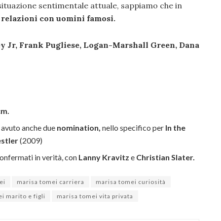
ituazione sentimentale attuale, sappiamo che in
e
relazioni con uomini famosi.
 Jr, Frank Pugliese, Logan-Marshall Green, Dana
cm.
a avuto anche due
nomination,
nello specifico per
In the
stler
(2009)
onfermati in verità, con
Lanny Kravitz
e
Christian Slater.
ei
marisa tomei carriera
marisa tomei curiosità
 marito e figli
marisa tomei vita privata