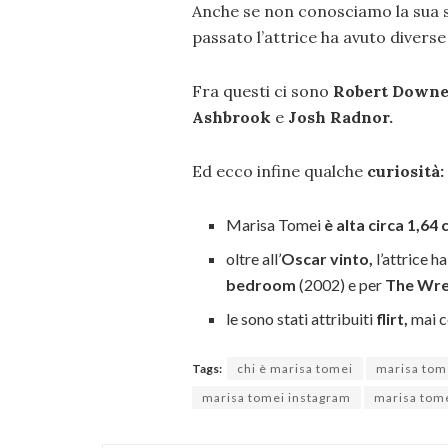
Anche se non conosciamo la sua s
passato l’attrice ha avuto divers
Fra questi ci sono
Robert Downey
Ashbrook
e
Josh Radnor.
Ed ecco infine qualche
curiosità:
Marisa Tomei
è alta circa 1,64 
oltre all’
Oscar vinto,
l’attrice h
bedroom
(2002) e per
The Wre
le sono stati attribuiti
flirt,
mai c
Tags:
chi è marisa tomei
marisa tom
marisa tomei instagram
marisa tomei