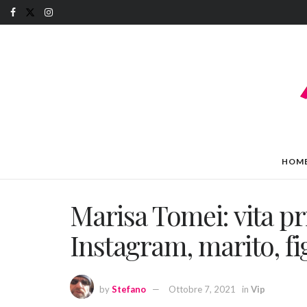
HOM
Marisa Tomei: vita pri
Instagram, marito, figl
by
Stefano
Ottobre 7, 2021
in
Vip