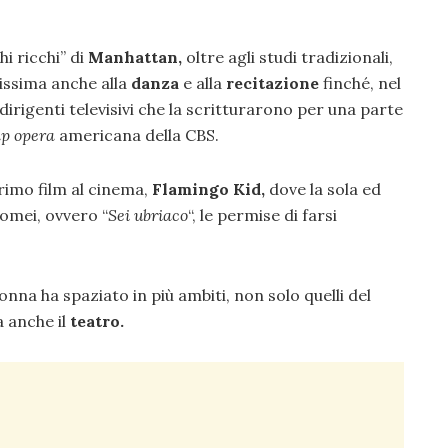
hi ricchi” di
Manhattan,
oltre agli studi tradizionali,
nissima anche alla
danza
e alla
recitazione
finché, nel
irigenti televisivi che la scritturarono per una parte
ap opera
americana della CBS.
rimo film al cinema,
Flamingo Kid,
dove la sola ed
omei, ovvero “
Sei ubriaco
“, le permise di farsi
donna ha spaziato in più ambiti, non solo quelli del
 anche il
teatro.