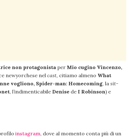
rice non protagonista
per
Mio cugino Vincenzo,
rice newyorchese nel
cast,
citiamo almeno
What
onne vogliono, Spider-man: Homecoming
, la
sit-
onet
, l’indimenticabile
Denise
de
I Robinson
) e
.
profilo
instagram
, dove al momento conta più di un