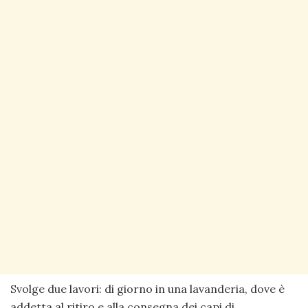
Svolge due lavori: di giorno in una lavanderia, dove è
addetta al ritiro e alla consegna dei capi di