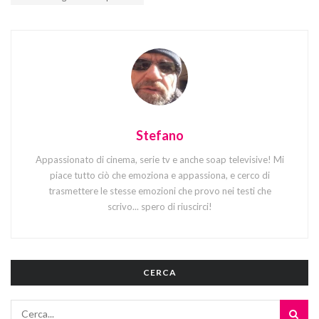
Stefano
Appassionato di cinema, serie tv e anche soap televisive! Mi
piace tutto ciò che emoziona e appassiona, e cerco di
trasmettere le stesse emozioni che provo nei testi che
scrivo... spero di riuscirci!
CERCA