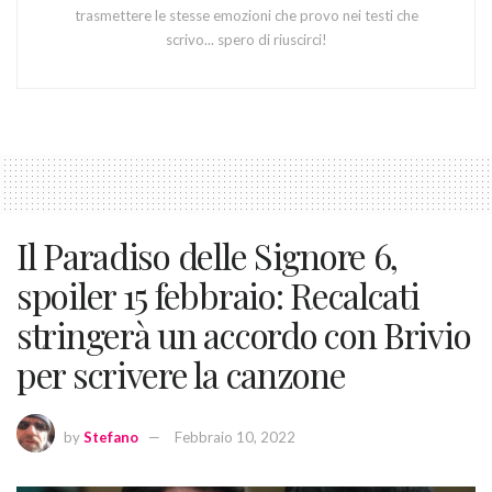
trasmettere le stesse emozioni che provo nei testi che
scrivo... spero di riuscirci!
Il Paradiso delle Signore 6,
spoiler 15 febbraio: Recalcati
stringerà un accordo con Brivio
per scrivere la canzone
by
Stefano
Febbraio 10, 2022