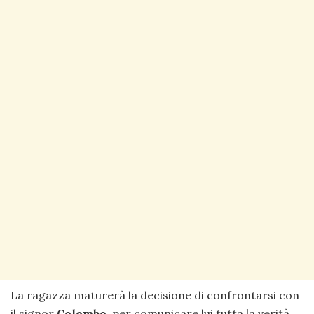
La ragazza maturerà la decisione di confrontarsi con
il signor
Colombo
, per comunicare lui tutta la verità