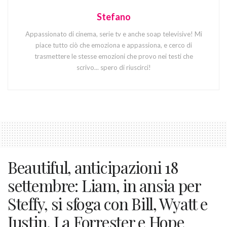
Stefano
Appassionato di cinema, serie tv e anche soap televisive! Mi
piace tutto ciò che emoziona e appassiona, e cerco di
trasmettere le stesse emozioni che provo nei testi che
scrivo... spero di riuscirci!
Beautiful, anticipazioni 18
settembre: Liam, in ansia per
Steffy, si sfoga con Bill, Wyatt e
Justin. La Forrester e Hope