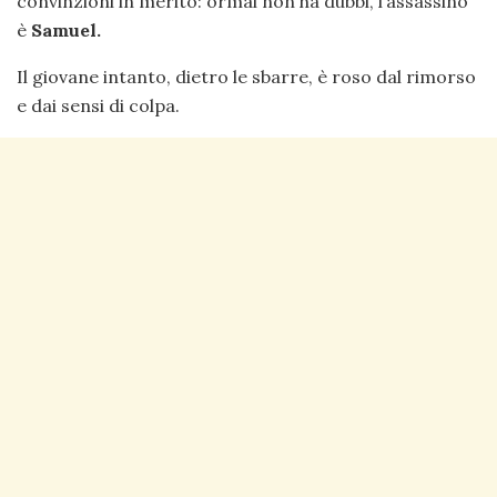
convinzioni in merito: ormai non ha dubbi, l’assassino
è
Samuel.
Il giovane intanto, dietro le sbarre, è roso dal rimorso
e dai sensi di colpa.