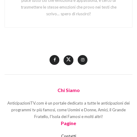
piace tutto ciò che emoziona e appassiona, e cerco di
trasmettere le stesse emozioni che provo nei testi che
scrivo... spero di riuscirci!
Chi Siamo
AnticipazioniTV.com è un portale dedicato a tutte le anticipazioni dei
programmi tv più famosi, come Uomini e Donne, Amici, il Grande
Fratello, l'Isola dei Famosi e molti altri!
Pagine
Contatti