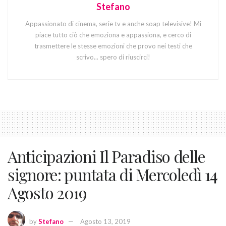
Stefano
Appassionato di cinema, serie tv e anche soap televisive! Mi
piace tutto ciò che emoziona e appassiona, e cerco di
trasmettere le stesse emozioni che provo nei testi che
scrivo... spero di riuscirci!
Anticipazioni Il Paradiso delle
signore: puntata di Mercoledì 14
Agosto 2019
by
Stefano
Agosto 13, 2019