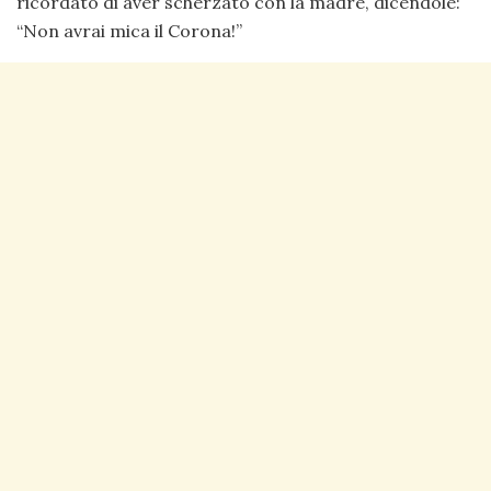
ricordato di aver scherzato con la madre, dicendole:
“Non avrai mica il Corona!”