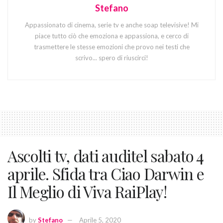
Stefano
Appassionato di cinema, serie tv e anche soap televisive! Mi
piace tutto ciò che emoziona e appassiona, e cerco di
trasmettere le stesse emozioni che provo nei testi che
scrivo... spero di riuscirci!
Ascolti tv, dati auditel sabato 4
aprile. Sfida tra Ciao Darwin e
Il Meglio di Viva RaiPlay!
by
Stefano
Aprile 5, 2020