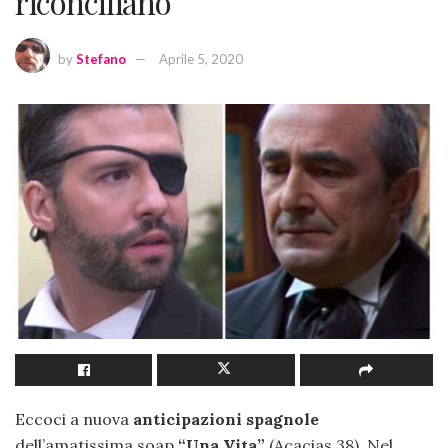
riconciliano
by
Stefano
Aprile 5, 2020
Eccoci a nuova
anticipazioni spagnole
dell’amatissima soap
“Una Vita”
(Acacias 38). Nel