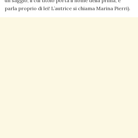
un saggio, il cui titolo porta il nome della prima, e
parla proprio di lei! L’autrice si chiama Marina Pierri).