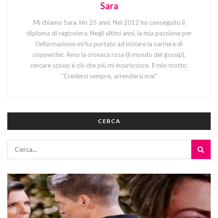
Sara
Mi chiamo Sara. Ho 25 anni. Nel 2012 ho conseguito il
diploma di ragioniera. Negli ultimi anni, la mia passione per
l'informazione mi ha portato ad iniziare la carriera di
copywriter. Amo la cronaca rosa (il mondo del gossip),
cercare scoop è ciò che più mi incuriosisce. Il mio motto:
''Crederci sempre, arrendersi mai''
CERCA