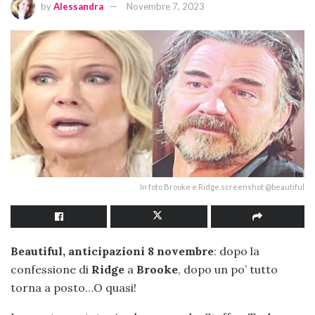
by
Alessandra
Novembre 7, 2023
In foto Brooke e Ridge screenshot @beautiful
Beautiful, anticipazioni 8 novembre
: dopo la
confessione di
Ridge
a
Brooke
, dopo un po’ tutto
torna a posto…O quasi!