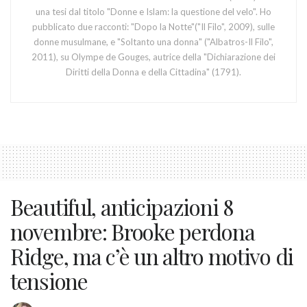
una tesi dal titolo "Donne e Islam: la questione del velo". Ho
pubblicato due racconti: "Dopo la Notte"("Il Filo", 2009), sulle
donne musulmane, e "Soltanto una donna" ("Albatros-Il Filo",
2011), su Olympe de Gouges, autrice della "Dichiarazione dei
Diritti della Donna e della Cittadina" (1791).
Beautiful, anticipazioni 8
novembre: Brooke perdona
Ridge, ma c’è un altro motivo di
tensione