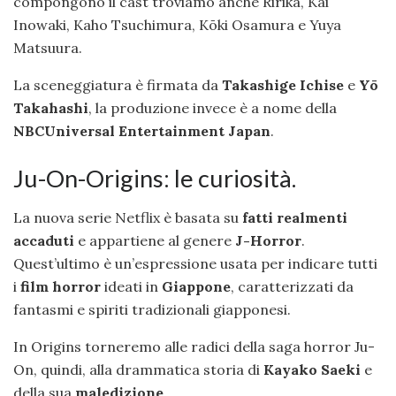
compongono il cast troviamo anche Ririka, Kai
Inowaki, Kaho Tsuchimura, Kōki Osamura e Yuya
Matsuura.
La sceneggiatura è firmata da
Takashige Ichise
e
Yō
Takahashi
, la produzione invece è a nome della
NBCUniversal Entertainment Japan
.
Ju-On-Origins: le curiosità.
La nuova serie Netflix è basata su
fatti realmenti
accaduti
e appartiene al genere
J-Horror
.
Quest’ultimo è un’espressione usata per indicare tutti
i
film horror
ideati in
Giappone
, caratterizzati da
fantasmi e spiriti tradizionali giapponesi.
In Origins torneremo alle radici della saga horror Ju-
On, quindi, alla drammatica storia di
Kayako Saeki
e
della sua
maledizione
.