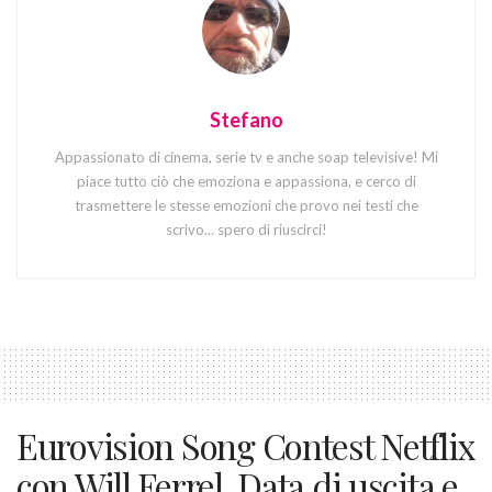
Stefano
Appassionato di cinema, serie tv e anche soap televisive! Mi
piace tutto ciò che emoziona e appassiona, e cerco di
trasmettere le stesse emozioni che provo nei testi che
scrivo... spero di riuscirci!
Eurovision Song Contest Netflix
con Will Ferrel. Data di uscita e