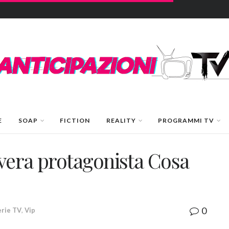
E
SOAP
FICTION
REALITY
PROGRAMMI TV
vera protagonista Cosa
0
erie TV
,
Vip