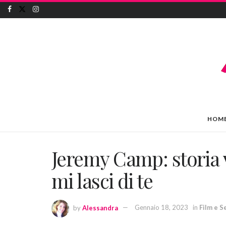
HOM
Jeremy Camp: storia 
mi lasci di te
by
Alessandra
Gennaio 18, 2023
in
Film e S