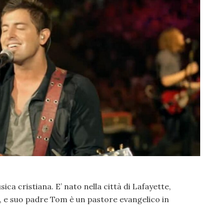
ica cristiana. E’ nato nella città di Lafayette,
78, e suo padre Tom è un pastore evangelico in