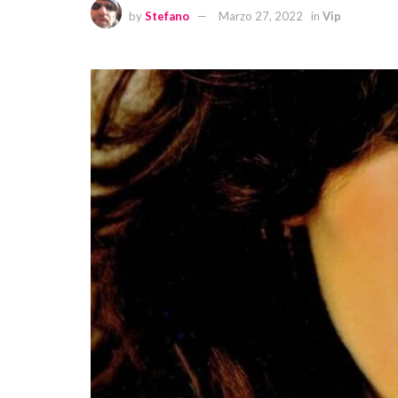
by
Stefano
Marzo 27, 2022
in
Vip