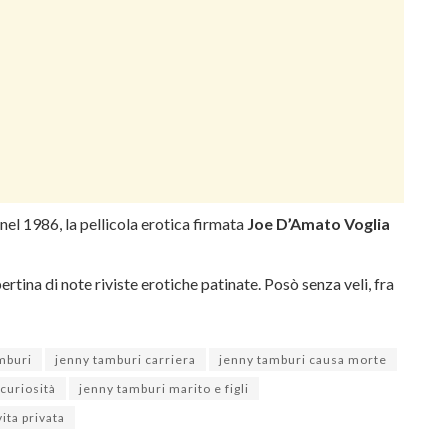
 nel 1986, la pellicola erotica firmata
Joe D’Amato
Voglia
tina di note riviste erotiche patinate. Posò senza veli, fra
.
mburi
jenny tamburi carriera
jenny tamburi causa morte
curiosità
jenny tamburi marito e figli
ita privata