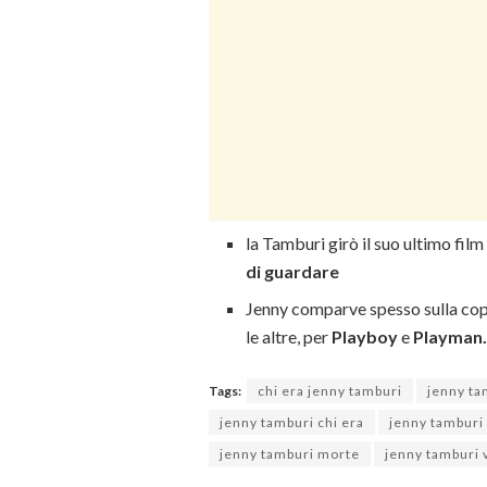
la Tamburi girò il suo ultimo film
di guardare
Jenny comparve spesso sulla coper
le altre, per
Playboy
e
Playman
Tags:
chi era jenny tamburi
jenny ta
jenny tamburi chi era
jenny tamburi 
jenny tamburi morte
jenny tamburi v