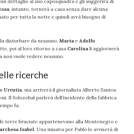
un dettaglio al suo caposquadra e gli suggerirà di
Rosa
, intanto, tornerà a casa senza dare alcuna
to per tutta la notte e quindi avrà bisogno di
la disturbare da nessuno.
Marta
e
Adolfo
te, poi al loro ritorno a casa
Carolina
li aggiornerà
zza non vuole vedere nessuno.
delle ricerche
on
Urrutia
, ma arriverà il giornalista Alberto Santos
ni. Il Solozobal parlerà dell’incidente della fabbrica
 tempo fa.
e le terre bruciate appartenevano alla Montenegro e
archesa Isabel
. Una missiva per Pablo lo avviserà di