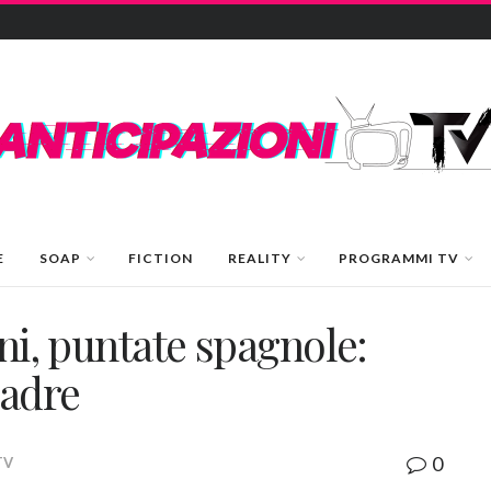
E
SOAP
FICTION
REALITY
PROGRAMMI TV
oni, puntate spagnole:
madre
0
TV