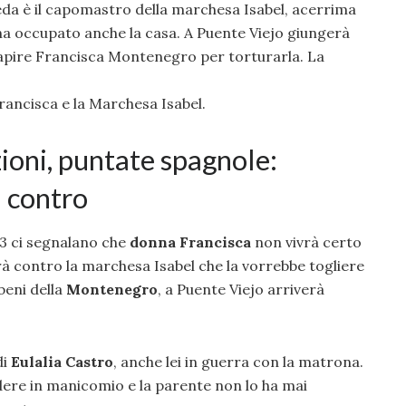
da è il capomastro della marchesa Isabel, acerrima
ha occupato anche la casa. A Puente Viejo giungerà
apire Francisca Montenegro per torturarla. La
Francisca e la Marchesa Isabel.
zioni, puntate spagnole:
i contro
3 ci segnalano che
donna Francisca
non vivrà certo
rà contro la marchesa Isabel che la vorrebbe togliere
beni della
Montenegro
, a Puente Viejo arriverà
di
Eulalia Castro
, anche lei in guerra con la matrona.
dere in manicomio e la parente non lo ha mai