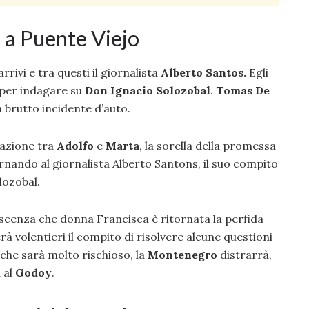
 a Puente Viejo
rrivi e tra questi il giornalista
Alberto Santos.
Egli
 per indagare su
Don Ignacio Solozobal
.
Tomas De
brutto incidente d’auto.
lazione tra
Adolfo
e
Marta
, la sorella della promessa
rnando al giornalista Alberto Santons, il suo compito
lozobal.
cenza che donna Francisca è ritornata la perfida
à volentieri il compito di risolvere alcune questioni
 che sarà molto rischioso, la
Montenegro
distrarrà,
a al
Godoy
.