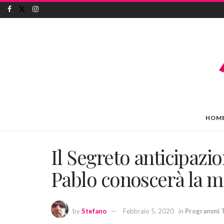
HOM
Il Segreto anticipazi
Pablo conoscerà la 
by
Stefano
Febbraio 5, 2020
in
Programmi 