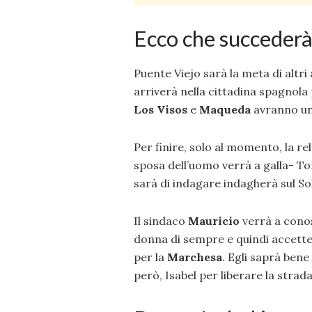
Ecco che succederà
Puente Viejo sarà la meta di altri a
arriverà nella cittadina spagnola
Los Visos
e
Maqueda
avranno un 
Per finire, solo al momento, la re
sposa dell’uomo verrà a galla- To
sarà di indagare indagherà sul So
Il sindaco
Mauricio
verrà a conos
donna di sempre e quindi accetter
per la
Marchesa
. Egli saprà bene
però, Isabel per liberare la strad