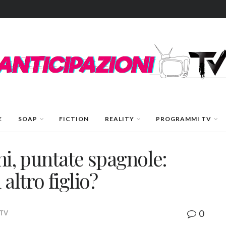
E
SOAP
FICTION
REALITY
PROGRAMMI TV
oni, puntate spagnole:
altro figlio?
0
 TV