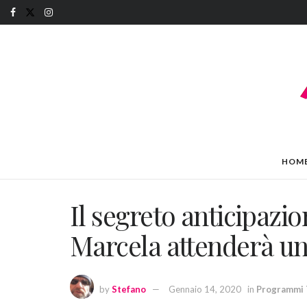
HOM
Il segreto anticipazi
Marcela attenderà un 
by
Stefano
Gennaio 14, 2020
in
Programmi