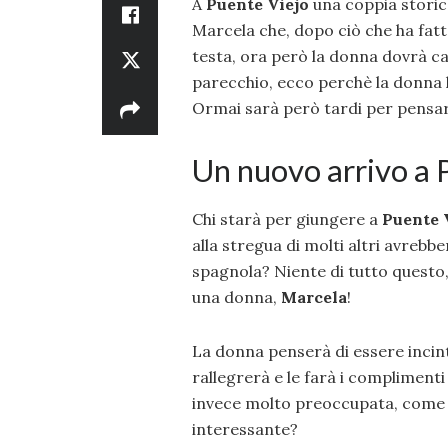
A
Puente Viejo
una coppia storic
Marcela che, dopo ciò che ha fatt
testa, ora però la donna dovrà ca
parecchio, ecco perchè la donna h
Ormai sarà però tardi per pensar
Un nuovo arrivo a 
Chi starà per giungere a
Puente 
alla stregua di molti altri avrebb
spagnola? Niente di tutto questo, 
una donna,
Marcela
!
La donna penserà di essere incint
rallegrerà e le farà i complimenti 
invece molto preoccupata, come f
interessante?