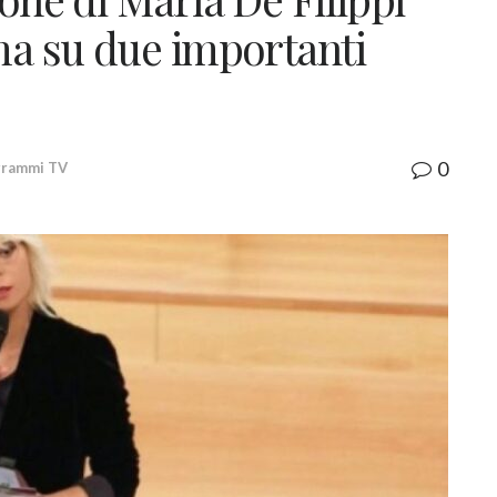
ma su due importanti
0
grammi TV