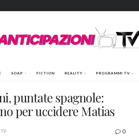
E
SOAP
FICTION
REALITY
PROGRAMMI TV
oni, puntate spagnole:
uno per uccidere Matias
0
 TV