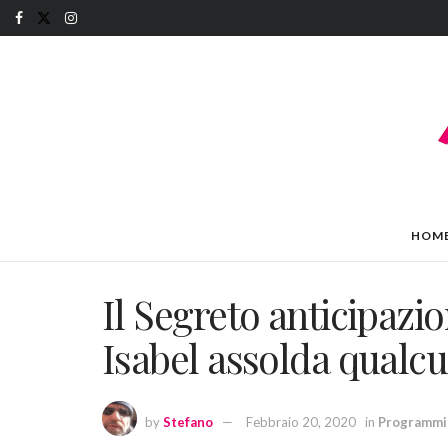
HOM
Il Segreto anticipazi
Isabel assolda qualc
by
Stefano
Febbraio 20, 2020
in
Programmi