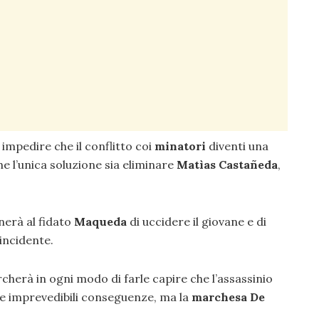
impedire che il conflitto coi
minatori
diventi una
e l’unica soluzione sia eliminare
Matìas Castañeda
,
nerà al fidato
Maqueda
di uccidere il giovane e di
incidente.
rcherà in ogni modo di farle capire che l’assassinio
 e imprevedibili conseguenze, ma la
marchesa De