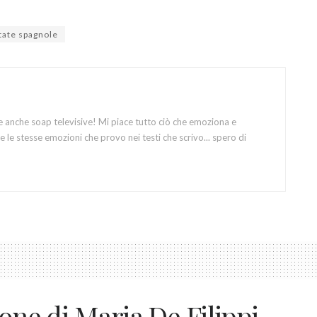
tate spagnole
e anche soap televisive! Mi piace tutto ciò che emoziona e
 le stesse emozioni che provo nei testi che scrivo... spero di
ione di Maria De Filippi