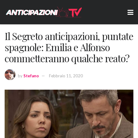
Il Segreto anticipazioni, puntate
spagnole: Emilia e Alfonso
commetteranno qualche reato?
by
Stefano
Febbraio 11, 2020