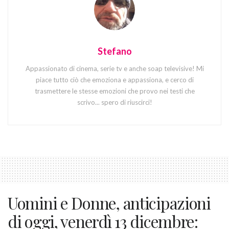
Stefano
Appassionato di cinema, serie tv e anche soap televisive! Mi
piace tutto ciò che emoziona e appassiona, e cerco di
trasmettere le stesse emozioni che provo nei testi che
scrivo... spero di riuscirci!
Uomini e Donne, anticipazioni
di oggi, venerdì 13 dicembre: