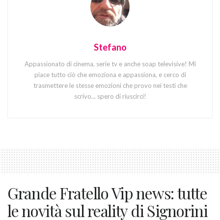
Stefano
Appassionato di cinema, serie tv e anche soap televisive! Mi
piace tutto ciò che emoziona e appassiona, e cerco di
trasmettere le stesse emozioni che provo nei testi che
scrivo... spero di riuscirci!
Grande Fratello Vip news: tutte
le novità sul reality di Signorini