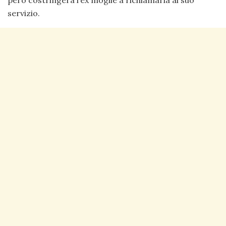
però costringerà l’ex moglie a richiamarla al suo
servizio.