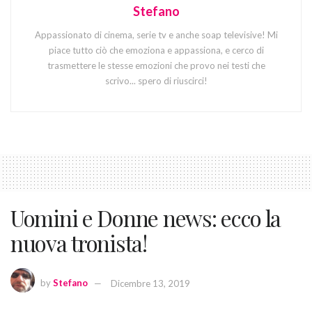
Stefano
Appassionato di cinema, serie tv e anche soap televisive! Mi
piace tutto ciò che emoziona e appassiona, e cerco di
trasmettere le stesse emozioni che provo nei testi che
scrivo... spero di riuscirci!
Uomini e Donne news: ecco la
nuova tronista!
by
Stefano
Dicembre 13, 2019