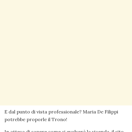
E dal punto di vista professionale? Maria De Filippi
potrebbe proporle il Trono!
In attesa di sapere come si evolverà la vicenda, il sito