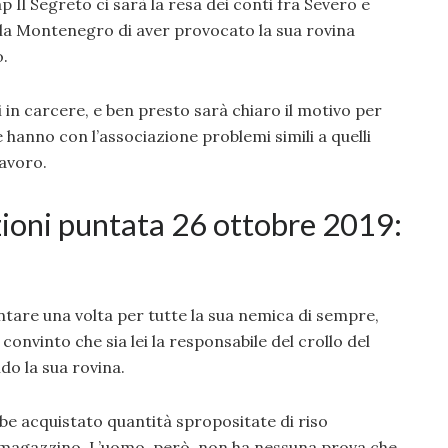
p Il Segreto ci sarà la resa dei conti fra Severo e
 la Montenegro di aver provocato la sua rovina
o.
 in carcere, e ben presto sarà chiaro il motivo per
 hanno con l’associazione problemi simili a quelli
lavoro.
zioni puntata 26 ottobre 2019:
tare una volta per tutte la sua nemica di sempre,
nvinto che sia lei la responsabile del crollo del
do la sua rovina.
e acquistato quantità spropositate di riso
magazzino. L’uomo, però, non ha nessuna prova che