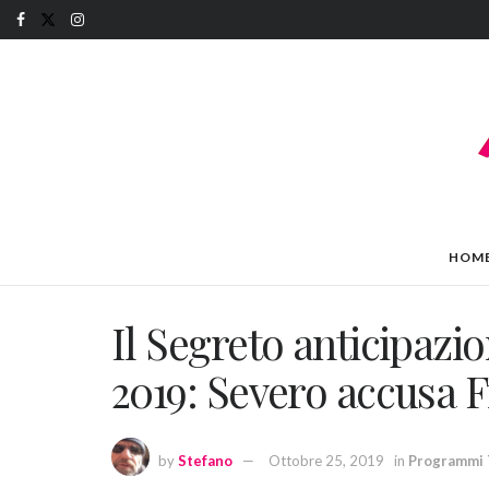
HOM
Il Segreto anticipazi
2019: Severo accusa 
by
Stefano
Ottobre 25, 2019
in
Programmi