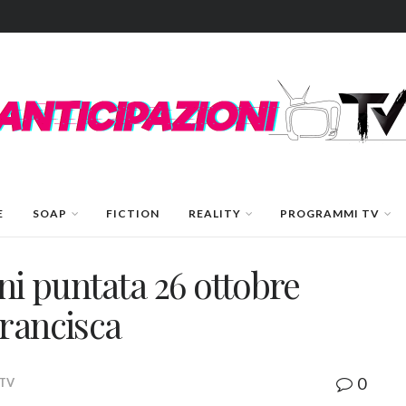
E
SOAP
FICTION
REALITY
PROGRAMMI TV
oni puntata 26 ottobre
Francisca
0
 TV