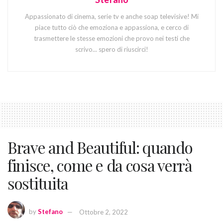
Appassionato di cinema, serie tv e anche soap televisive! Mi
piace tutto ciò che emoziona e appassiona, e cerco di
trasmettere le stesse emozioni che provo nei testi che
scrivo... spero di riuscirci!
Brave and Beautiful: quando
finisce, come e da cosa verrà
sostituita
by
Stefano
Ottobre 2, 2022