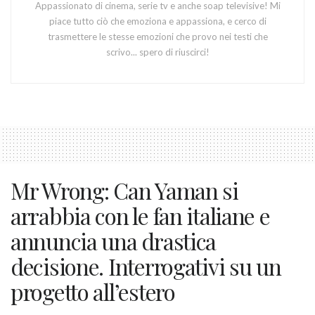
Appassionato di cinema, serie tv e anche soap televisive! Mi
piace tutto ciò che emoziona e appassiona, e cerco di
trasmettere le stesse emozioni che provo nei testi che
scrivo... spero di riuscirci!
Mr Wrong: Can Yaman si
arrabbia con le fan italiane e
annuncia una drastica
decisione. Interrogativi su un
progetto all’estero