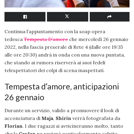
Continua l’appuntamento con la soap opera
tedesca
Tempesta D’amore
che mercoledì 26 gennaio
2022, nella fascia preserale di Rete 4 (dalle ore 19:35
alle ore 20:30) andrà in onda con una nuova puntata,
che stando ai rumors riserverà ai suoi fedeli
telespettatori dei colpi di scena inaspettati.
Tempesta d’amore, anticipazioni
26 gennaio
Durante un servizio, valido a promuovere il look di
acconciatura di
Maja
,
Shirin
verrà fotografata da
Florian
. I due ragazzi si avvicineranno molto, tanto
che la
Ceylan
ne resterà particolarmente colpita.