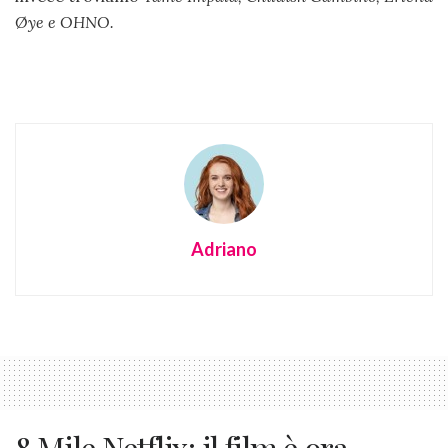
Øye e OHNO.
Adriano
8 Mile Netflix: il film è ora