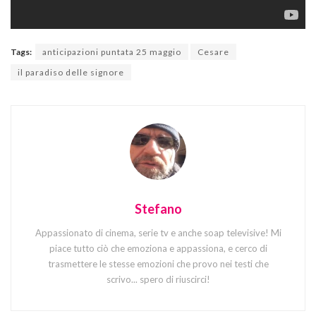
Tags:
anticipazioni puntata 25 maggio
Cesare
il paradiso delle signore
Stefano
Appassionato di cinema, serie tv e anche soap televisive! Mi
piace tutto ciò che emoziona e appassiona, e cerco di
trasmettere le stesse emozioni che provo nei testi che
scrivo... spero di riuscirci!