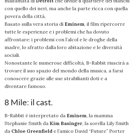
malfamata di
Detroit
che divide il quartiere dei bianchi
con quello dei neri, ma anche la parte ricca con quella
povera della città,
Basato sulla vera storia di
Eminem
, il film ripercorre
tutte le esperienze e i problemi che ha dovuto
affrontare: i problemi con l’alcol e le droghe della
madre, lo sfratto dalla loro abitazione e le diversità
sociali.
Nonostante le numerose difficoltà, B-Rabbit riuscirà a
trovare il suo spazio del mondo della musica, a farsi
conoscere grazie alle sue strabilianti doti e a
diventare famoso.
8 Mile: il cast.
B-Rabbit è interpretato da
Eminem
, la mamma
Stephanie Smith da
Kim Basinger
, la sorella Lily Smith
da
Chloe Greenfield
e l’amico David “Future” Porter