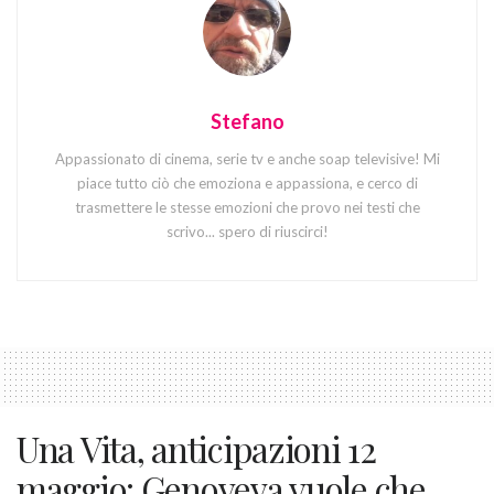
Stefano
Appassionato di cinema, serie tv e anche soap televisive! Mi
piace tutto ciò che emoziona e appassiona, e cerco di
trasmettere le stesse emozioni che provo nei testi che
scrivo... spero di riuscirci!
Una Vita, anticipazioni 12
maggio: Genoveva vuole che