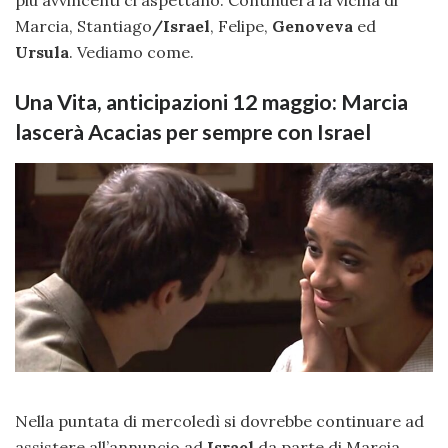
più avvincenti ci aspettano. Continuerà la vicina di
Marcia, Stantiago
/Israel
, Felipe,
Genoveva
ed
Ursula
. Vediamo come.
Una Vita, anticipazioni 12 maggio: Marcia
lascerà Acacias per sempre con Israel
Nella puntata di mercoledì si dovrebbe continuare ad
assistere all’annuncio ad
Israel
da parte di Marcia,