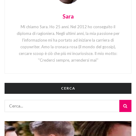
Sara
Mi chiamo Sara. Ho 25 anni. Nel 2012 ho conseguito il
diploma di ragioniera. Negli ultimi anni, la mia passione per
l'informazione mi ha portato ad iniziare la carriera di
copywriter. Amo la cronaca rosa (il mondo del gossip),
cercare scoop è ciò che più mi incuriosisce. Il mio motto:
''Crederci sempre, arrendersi mai''
CERCA