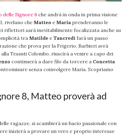
o delle Signore 8
che andrà in onda in prima visione
, rivelano che
Matteo
e
Maria
prenderanno le
dei riflettori sarà inevitabilmente focalizzata anche su
omplicità tra
Matilde
e
Tancredi
farà un passo
razione che prova per la Frigerio. Barbieri avrà
lla Tessuti Colombo, riuscirà a venire a capo dei
enzo
continuerà a dare filo da torcere a
Concetta
contromisure senza coinvolgere Maria. Scopriamo
ignore 8, Matteo proverà ad
delle ragazze, si scambierà un bacio passionale con
ere inizierà a provare un vero e proprio interesse