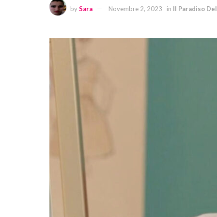
by
Sara
Novembre 2, 2023
in
Il Paradiso De