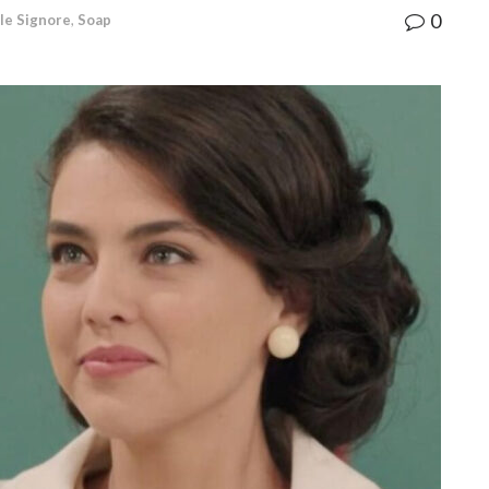
0
lle Signore
,
Soap