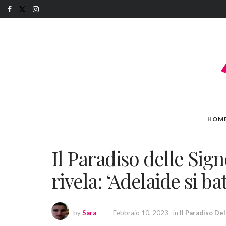
HOM
Il Paradiso delle Sig
rivela: ‘Adelaide si b
by
Sara
Febbraio 10, 2023
in
Il Paradiso De