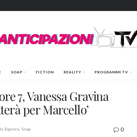
E
SOAP
FICTION
REALITY
PROGRAMMI TV
nore 7, Vanessa Gravina
atterà per Marcello’
0
lle Signore
,
Soap