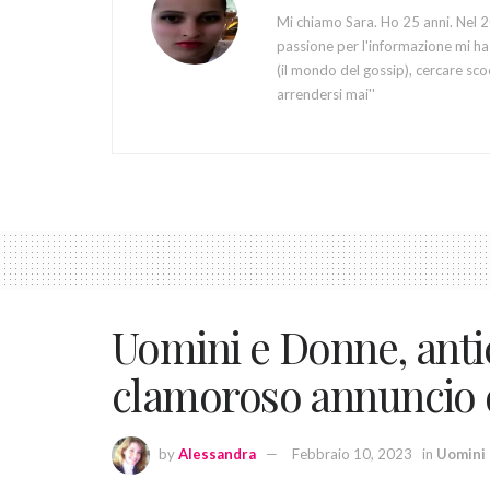
Mi chiamo Sara. Ho 25 anni. Nel 20
passione per l'informazione mi ha 
(il mondo del gossip), cercare sco
arrendersi mai''
Uomini e Donne, antic
clamoroso annuncio 
by
Alessandra
Febbraio 10, 2023
in
Uomini