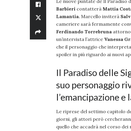
Le nuove puntate de Il Paradiso d
Barbieri
contatterà
Mattia Cost
Lamantia.
Marcello inviterà
Salv
cameriere sarà fermamente convi
Ferdinando Torrebruna
attorno 
un’intervista l’attrice
Vanessa Gr
che il personaggio che interpret
spoiler in più riguardo ai nuovi 
Il Paradiso delle S
suo personaggio riv
l’emancipazione e la
Le riprese del settimo capitolo d
giorni, gli attori però cercherann
quello che accadrà nel corso dei n