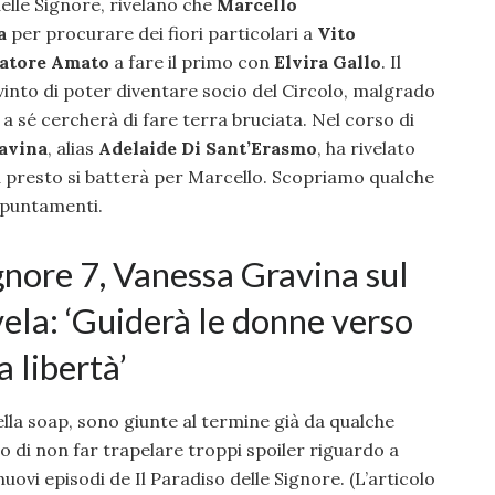
elle Signore, rivelano che
Marcello
a
per procurare dei fiori particolari a
Vito
atore Amato
a fare il primo con
Elvira Gallo
. Il
nto di poter diventare socio del Circolo, malgrado
a sé cercherà di fare terra bruciata. Nel corso di
avina
, alias
Adelaide Di Sant’Erasmo
, ha rivelato
a presto si batterà per Marcello. Scopriamo qualche
appuntamenti.
ignore 7, Vanessa Gravina sul
ela: ‘Guiderà le donne verso
 libertà’
ella soap, sono giunte al termine già da qualche
o di non far trapelare troppi spoiler riguardo a
uovi episodi de Il Paradiso delle Signore. (L’articolo