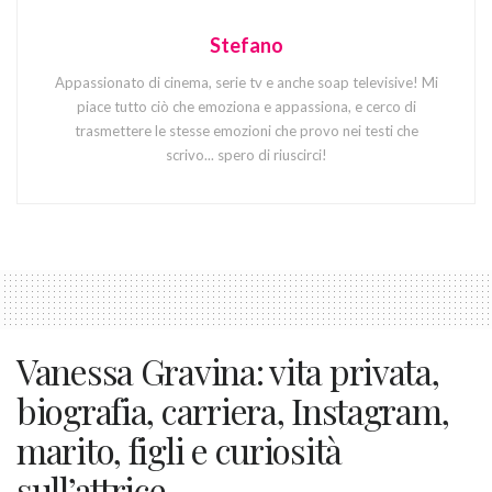
Stefano
Appassionato di cinema, serie tv e anche soap televisive! Mi
piace tutto ciò che emoziona e appassiona, e cerco di
trasmettere le stesse emozioni che provo nei testi che
scrivo... spero di riuscirci!
Vanessa Gravina: vita privata,
biografia, carriera, Instagram,
marito, figli e curiosità
sull’attrice