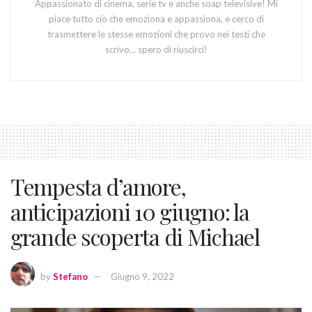
Appassionato di cinema, serie tv e anche soap televisive! Mi
piace tutto ciò che emoziona e appassiona, e cerco di
trasmettere le stesse emozioni che provo nei testi che
scrivo... spero di riuscirci!
Tempesta d’amore,
anticipazioni 10 giugno: la
grande scoperta di Michael
by
Stefano
Giugno 9, 2022