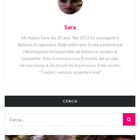
Sara
Mi chiamo Sara. Ho 25 anni. Nel 2012 ho conseguito il
diploma di ragioniera. Negli ultimi anni, la mia passione per
l'informazione mi ha portato ad iniziare la carriera di
copywriter. Amo la cronaca rosa (il mondo del gossip),
cercare scoop è ciò che più mi incuriosisce. Il mio motto:
''Crederci sempre, arrendersi mai''
CERCA