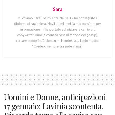
Sara
Mi chiamo Sara. Ho 25 anni. Nel 2012 ho conseguito il
diploma di ragioniera. Negli ultimi anni, la mia passione per
l'informazione mi ha portato ad iniziare la carriera di
copywriter. Amo la cronaca rosa (il mondo del gossip),
cercare scoop è ciò che più mi incuriosisce. Il mio motto:
''Crederci sempre, arrendersi mai''
Uomini e Donne, anticipazioni
17 gennaio: Lavinia scontenta.