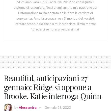
Mi chiamo Sara. Ho 25 anni. Nel 2012 ho conseguito il
diploma di ragioniera. Negli ultimi anni, la mia passione per
l'informazione mi ha portato ad iniziare la carriera di
copywriter. Amo la cronaca rosa (il mondo del gossip),
cercare scoop è ciò che più mi incuriosisce. Il mio motto:
''Crederci sempre, arrendersi mai''
Beautiful, anticipazioni 27
gennaio: Ridge si oppone a
Brooke. Katie interroga Quinn
by
Alessandra
Gennaio 26, 2023