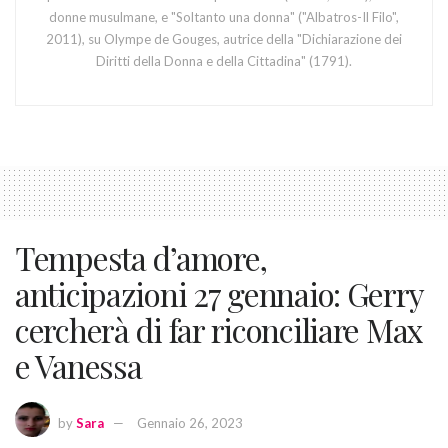
donne musulmane, e "Soltanto una donna" ("Albatros-Il Filo",
2011), su Olympe de Gouges, autrice della "Dichiarazione dei
Diritti della Donna e della Cittadina" (1791).
Tempesta d’amore,
anticipazioni 27 gennaio: Gerry
cercherà di far riconciliare Max
e Vanessa
by
Sara
Gennaio 26, 2023