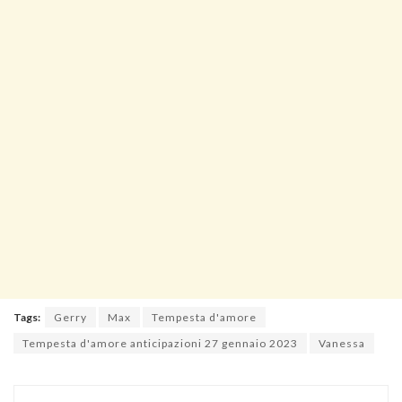
Tags:
Gerry
Max
Tempesta d'amore
Tempesta d'amore anticipazioni 27 gennaio 2023
Vanessa