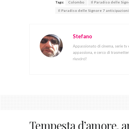
Tags:
Colombo
Il Paradiso delle Sig
Il Paradiso delle Signore 7 anticipazio
Stefano
Appassionato di cinema, serie tv 
appassiona, e cerco di trasmettere
riuscirci!
Tempesta d’amore, an