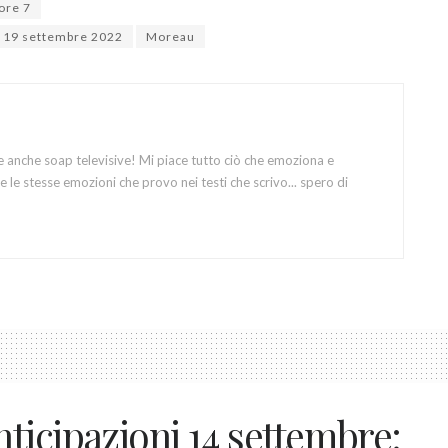
nore 7
ni 19 settembre 2022
Moreau
e anche soap televisive! Mi piace tutto ciò che emoziona e
 le stesse emozioni che provo nei testi che scrivo... spero di
ticipazioni 14 settembre: