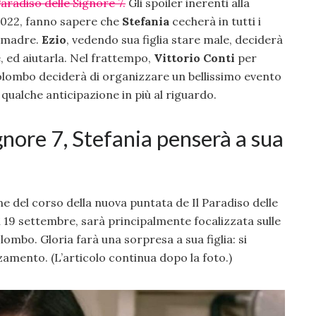
Paradiso delle Signore 7.
Gli spoiler inerenti alla
2022, fanno sapere che
Stefania
cecherà in tutti i
a madre.
Ezio
, vedendo sua figlia stare male, deciderà
, ed aiutarla. Nel frattempo,
Vittorio Conti
per
Colombo deciderà di organizzare un bellissimo evento
ualche anticipazione in più al riguardo.
ignore 7, Stefania penserà a sua
ne del corso della nuova puntata de Il Paradiso delle
 19 settembre, sarà principalmente focalizzata sulle
ombo. Gloria farà una sorpresa a sua figlia: si
zamento. (L’articolo continua dopo la foto.)