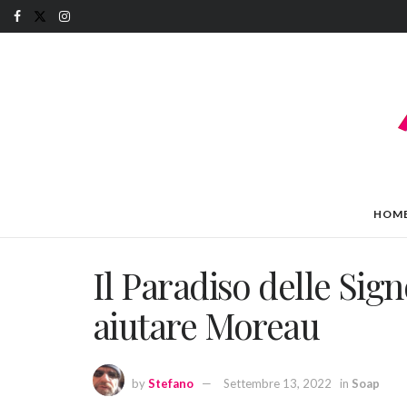
HOM
Il Paradiso delle Sig
aiutare Moreau
by
Stefano
Settembre 13, 2022
in
Soap