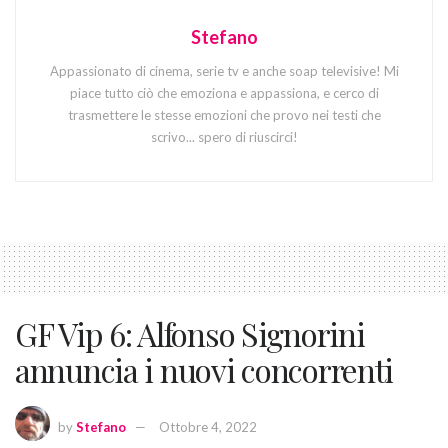
Stefano
Appassionato di cinema, serie tv e anche soap televisive! Mi
piace tutto ciò che emoziona e appassiona, e cerco di
trasmettere le stesse emozioni che provo nei testi che
scrivo... spero di riuscirci!
GF Vip 6: Alfonso Signorini
annuncia i nuovi concorrenti
by
Stefano
Ottobre 4, 2022