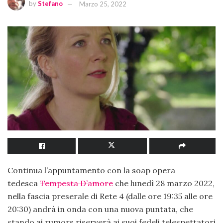
by
Stefano
Marzo 25, 2022
Continua l’appuntamento con la soap opera
tedesca
Tempesta D’amore
che lunedì 28 marzo 2022,
nella fascia preserale di Rete 4 (dalle ore 19:35 alle ore
20:30) andrà in onda con una nuova puntata, che
stando ai rumors riserverà ai suoi fedeli telespettatori