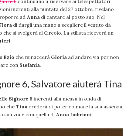
ignore 6
continuano a riservare ai telespettatori
zioni inerenti alla puntata del 27 ottobre, rivelano
 proporre ad
Anna
di cantare al posto suo. Nel
Flora
di dargli una mano a scegliere il vestito da
 che si svolgerà al Circolo. La stilista riceverà un
ieri
.
su
Ezio
che minaccerà
Gloria
ad andare via per non
liare con
Stefania
.
ignore 6, Salvatore aiuterà Tina
elle Signore 6
inerenti alla messa in onda di
ano che
Tina
crederà di poter colmare la sua assenza
 la sua voce con quella di
Anna Imbriani.