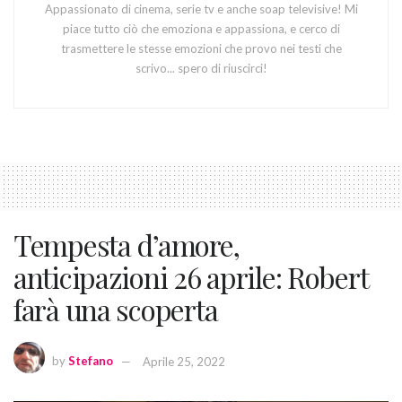
Appassionato di cinema, serie tv e anche soap televisive! Mi
piace tutto ciò che emoziona e appassiona, e cerco di
trasmettere le stesse emozioni che provo nei testi che
scrivo... spero di riuscirci!
Tempesta d’amore,
anticipazioni 26 aprile: Robert
farà una scoperta
by
Stefano
Aprile 25, 2022