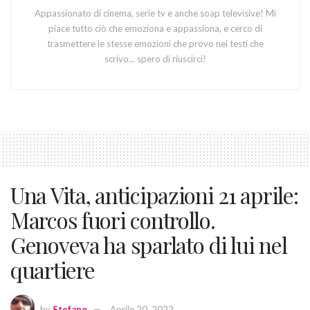
Appassionato di cinema, serie tv e anche soap televisive! Mi
piace tutto ciò che emoziona e appassiona, e cerco di
trasmettere le stesse emozioni che provo nei testi che
scrivo... spero di riuscirci!
Una Vita, anticipazioni 21 aprile:
Marcos fuori controllo.
Genoveva ha sparlato di lui nel
quartiere
by
Stefano
Aprile 20, 2022