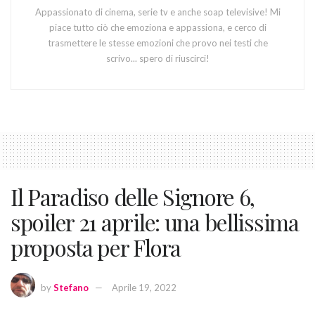
Appassionato di cinema, serie tv e anche soap televisive! Mi
piace tutto ciò che emoziona e appassiona, e cerco di
trasmettere le stesse emozioni che provo nei testi che
scrivo... spero di riuscirci!
Il Paradiso delle Signore 6,
spoiler 21 aprile: una bellissima
proposta per Flora
by
Stefano
Aprile 19, 2022