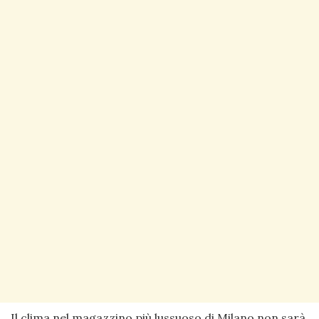
Il clima nel magazzino più lussuoso di Milano non sarà